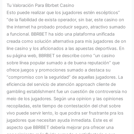
Tu Valoración Para Bbrbet Casino
Esto puede realizar que los jugadores estén escépticos”
“de la fiabilidad de exista operador, sin bar, este casino on
the internet ha probado producir seguro, atractivo sumado
a funcional. BBRBET ha sido una plataforma unificada
creada como solución alternativa para mis jugadores de on
line casino y los aficionados a las apuestas deportivas. En
su página web, BBRBET se describe como “un casino
sobre línea popular sumado a de buena reputación” que
ofrece juegos y promociones sumado a destaca su
“compromiso con la seguridad” de aquellas jugadores. La
eficiencia del servicio de atención approach cliente de
gambling establishment fue un cuestión de controversia no
meio de los jugadores. Según una opinion y las opiniones
recopiladas, este tiempo de contestación del chat sobre
vivo puede servir lento, lo que podra ser frustrante pra los
jugadores que necesitan ayuda inmediata. Este es el
aspecto que BBRBET debería mejorar pra ofrecer una