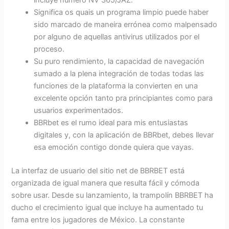
Significa os quais un programa limpio puede haber
sido marcado de maneira errónea como malpensado
por alguno de aquellas antivirus utilizados por el
proceso.
Su puro rendimiento, la capacidad de navegación
sumado a la plena integración de todas todas las
funciones de la plataforma la convierten en una
excelente opción tanto pra principiantes como para
usuarios experimentados.
BBRbet es el rumo ideal para mis entusiastas
digitales y, con la aplicación de BBRbet, debes llevar
esa emoción contigo donde quiera que vayas.
La interfaz de usuario del sitio net de BBRBET está
organizada de igual manera que resulta fácil y cómoda
sobre usar. Desde su lanzamiento, la trampolín BBRBET ha
ducho el crecimiento igual que incluye ha aumentado tu
fama entre los jugadores de México. La constante