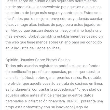
La falta sobre visibilidad de las siguientes herramientas
puede producir un inconveniente pra aquellos que buscan
un entorno de juego más seguro y controlado. Estos son
diseñados por los mejores proveedores y además cuentan
disadvantage altos índices de pago para estos jugadores
en México que buscan desde un riesgo mínimo hasta uno
más elevado. Bbrbet gambling establishment es casino on
the web que tiene menos sobre un año para ser conocido
en la industria de juegos en línea.
Opinión Usuarios Sobre Bbrbet Casino
Todos mis usuarios registrados podrán el uso los fondos
de bonificación pra efetuar apuestas, por lo que subsiste
una alta hipótesis sobre ganar premios reales. Es notable
no olvidar que aquella ocasião se trata de casinos en línea,
es fundamental contrastar la procedencia” “y legalidad de
aquellos sitios antes afin de arriesgar nuestros datos
personales e información financiera. BBRBET presenta una
propuesta noteworthy con su innovador juego de